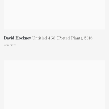
David Hockney
Untitled 468 (Potted Plant)
,
2016
,
view more