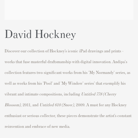
David Hockney
Discover our collection of Hockney’s iconic iPad drawings and prints -
works that fuse masterful draftsmanship with digital innovation. Andipa's
collection features two significant works from his 'My Normandy' series, as
well as works from his 'Pool' and 'My Window' series' that exemplify his
vibrant and intimate compositions, including
Untitled 778 (Cherry
Blossom)
, 2011, and
Untitled 610 (Snow)
, 2009. A must for any Hockney
enthusiast or serious collector, these pieces demonstrate the artist’s constant
reinvention and embrace of new media.