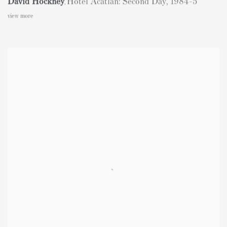
David Hockney
Hotel Acatlan: Second Day
,
1984-5
,
view more