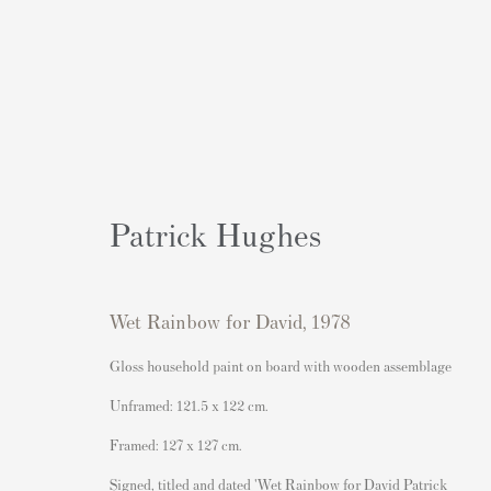
Patrick Hughes
Artworks
Wet Rainbow for David
,
1978
Gloss household paint on board with wooden assemblage
Unframed: 121.5 x 122 cm.
Framed: 127 x 127 cm.
連絡先
人気コンテンツ
162 Walton Street
バンクシーサイン入り&未
Signed, titled and dated 'Wet Rainbow for David Patrick