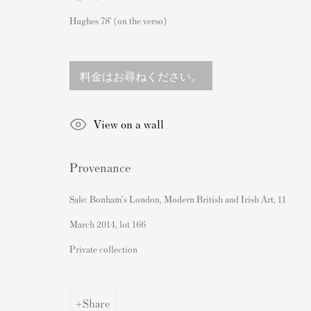
Knightsbridge
私たちの展覧会
Hughes 78' (on the verso)
London SW3 2JL
ビデオ
England
カタログ
料金はお尋ねください。
sales@andipa.com
アーティスト
+44 (0)
20 7589 2371
我々について
View on a wall
- Contact us on WhatsApp -
バンクシープリントの認証
Provenance
アーティストの再販権/DAC
あなたのバンクシーを販売
Sale: Bonham's London, Modern British and Irish Art, 11
March 2014, lot 166
Private collection
Share