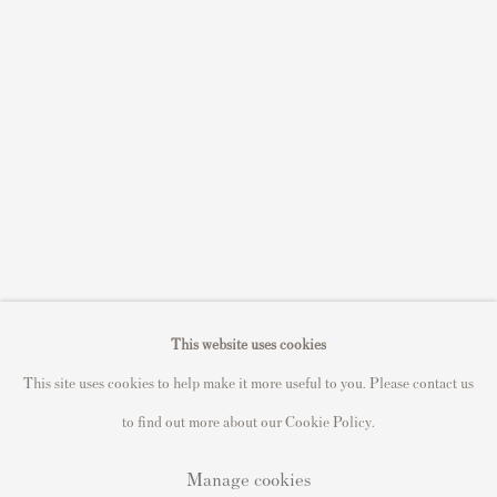
Sell STIK prints
Sell David Hockney prints
Sell Damien Hirst prints
Sell Andy Warhol prints
Sell Grayson Perry prints
Sell Roy Lichtenstein prints
Sell Keith Haring prints
Keith Haring Portfolio
Roy Lichtenstein catalogue raisonné
This website uses cookies
David Hockney Print Guide
This site uses cookies to help make it more useful to you. Please contact us
Francis Bacon Print Guide
to find out more about our Cookie Policy.
Manage cookies