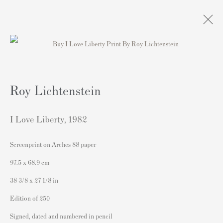
Artworks
Roy Lichtenstein
I Love Liberty
,
1982
Screenprint on Arches 88 paper
連絡先
97.5 x 68.9 cm
162 Walton Street
38 3/8 x 27 1/8 in
Knightsbridge
Edition of 250
London SW3 2JL
Signed, dated and numbered in pencil