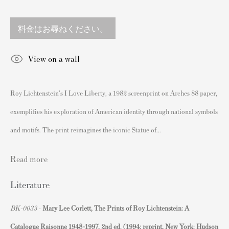
England
sales@andipa.com
料金はお尋ねください。
+44 (0)
20 7589 2371
- Contact us on WhatsApp -
View on a wall
Roy Lichtenstein's I Love Liberty, a 1982 screenprint on Arches 88 paper,
人気コンテンツ
exemplifies his exploration of American identity through national symbols
バンクシーサイン入り&未署名プリント
and motifs. The print reimagines the iconic Statue of...
私たちの展覧会
ビデオ
Read more
カタログ
Literature
アーティスト
BK-0033
-
Mary Lee Corlett, The Prints of Roy Lichtenstein: A
我々について
Catalogue Raisonne 1948-1997, 2nd ed. (1994; reprint, New York: Hudson
バンクシープリントの認証