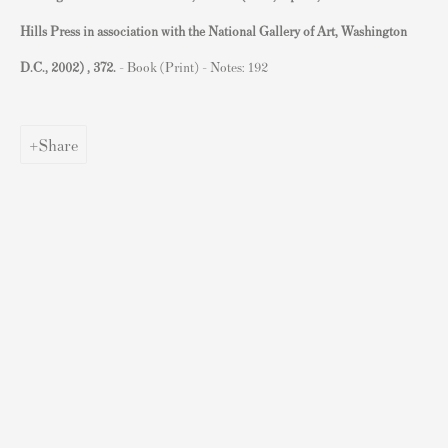
アーティストの再販権/DACS
Hills Press in association with the National Gallery of Art, Washington
あなたのバンクシーを販売する
D.C., 2002) , 372.
- Book (Print) - Notes: 192
人気アーティストによるポスター
Share
バンクシーポスター
ダミアン・ハーストポスター
アンディ・ウォーホルポスター
グレイソン・ペリーポスター
ロイ・リヒテンシュタインポスター
デヴィッド・ホックニーポスター
Sell Prints by Popular Artists
S
ell Your Banksy