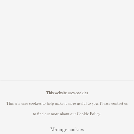
Sell STIK prints
Sell David Hockney prints
Sell Damien Hirst prints
Sell Andy Warhol prints
Sell Grayson Perry prints
Sell Roy Lichtenstein prints
Sell Keith Haring prints
Keith Haring Portfolio
Roy Lichtenstein catalogue raisonné
This website uses cookies
David Hockney Print Guide
This site uses cookies to help make it more useful to you. Please contact us
Francis Bacon Print Guide
to find out more about our Cookie Policy.
Manage cookies