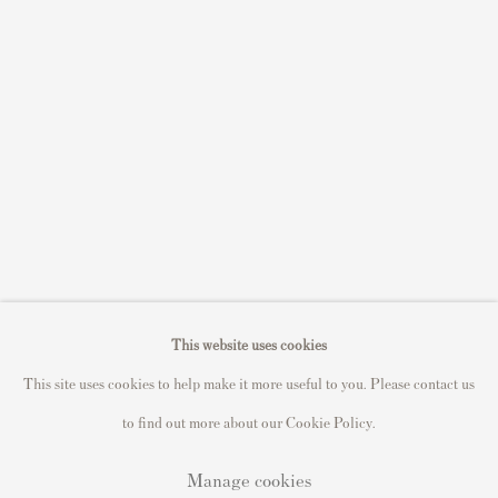
Sell STIK prints
Sell David Hockney prints
Sell Damien Hirst prints
Sell Andy Warhol prints
Sell Grayson Perry prints
Sell Roy Lichtenstein prints
Sell Keith Haring prints
Keith Haring Portfolio
Roy Lichtenstein catalogue raisonné
This website uses cookies
David Hockney Print Guide
This site uses cookies to help make it more useful to you. Please contact us
Francis Bacon Print Guide
to find out more about our Cookie Policy.
Manage cookies