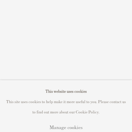
Sell STIK prints
Sell David Hockney prints
Sell Damien Hirst prints
Sell Andy Warhol prints
Sell Grayson Perry prints
Sell Roy Lichtenstein prints
Sell Keith Haring prints
Keith Haring Portfolio
Roy Lichtenstein catalogue raisonné
This website uses cookies
David Hockney Print Guide
This site uses cookies to help make it more useful to you. Please contact us
Francis Bacon Print Guide
to find out more about our Cookie Policy.
Manage cookies