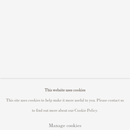
Sell STIK prints
Sell David Hockney prints
Sell Damien Hirst prints
Sell Andy Warhol prints
Sell Grayson Perry prints
Sell Roy Lichtenstein prints
Sell Keith Haring prints
Keith Haring Portfolio
Roy Lichtenstein catalogue raisonné
This website uses cookies
David Hockney Print Guide
This site uses cookies to help make it more useful to you. Please contact us
Francis Bacon Print Guide
to find out more about our Cookie Policy.
Manage cookies