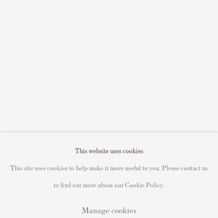
Sell STIK prints
Sell David Hockney prints
Sell Damien Hirst prints
Sell Andy Warhol prints
Sell Grayson Perry prints
Sell Roy Lichtenstein prints
Sell Keith Haring prints
Keith Haring Portfolio
Roy Lichtenstein catalogue raisonné
This website uses cookies
David Hockney Print Guide
This site uses cookies to help make it more useful to you. Please contact us
Francis Bacon Print Guide
to find out more about our Cookie Policy.
Manage cookies