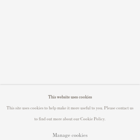
Sell STIK prints
Sell David Hockney prints
Sell Damien Hirst prints
Sell Andy Warhol prints
Sell Grayson Perry prints
Sell Roy Lichtenstein prints
Sell Keith Haring prints
Keith Haring Portfolio
Roy Lichtenstein catalogue raisonné
This website uses cookies
David Hockney Print Guide
This site uses cookies to help make it more useful to you. Please contact us
Francis Bacon Print Guide
to find out more about our Cookie Policy.
Manage cookies