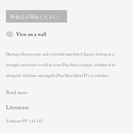
England
sales@andipa.com
料金はお尋ねください。
+44 (0)
20 7589 2371
- Contact us on WhatsApp -
View on a wall
Haring’s idiosyncratic and colourful matchstick figures belong to a
人気コンテンツ
strongly interactive world in every Pop Shop example, whether it be
バンクシーサイン入り&未署名プリント
alongside dolphins and angels (Pop Shop Quad IV) or whether...
私たちの展覧会
ビデオ
Read more
カタログ
Literature
アーティスト
Littmann PP. 144-145
我々について
バンクシープリントの認証