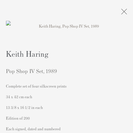
Artworks
Keith Haring
Pop Shop IV Set
,
1989
Complete set of four silkscreen prints
連絡先
34 x 42 cm each
162 Walton Street
13 3/8 x 16 1/2 in each
Knightsbridge
Edition of 200
London SW3 2JL
Each signed, dated and numbered