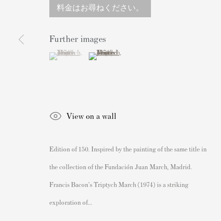
料金はお尋ねください。
連絡先
人気コンテンツ
162 Walton Street
バンクシーサイン入り&未
Further images
Knightsbridge
私たちの展覧会
(View a larger image of thumbnail 1 )
, currently selected.
, currently selected.
, currently selected.
(View a larger image of thumbnail 2 )
London SW3 2JL
ビデオ
England
カタログ
sales@andipa.com
アーティスト
+44 (0)
20 7589 2371
我々について
View on a wall
- Contact us on WhatsApp -
バンクシープリントの認証
アーティストの再販権/DAC
Edition of 150. Inspired by the painting of the same title in
あなたのバンクシーを販売
the collection of the Fundación Juan March, Madrid.
Francis Bacon's Triptych March (1974) is a striking
exploration of...