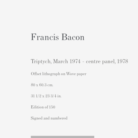
Francis Bacon
Triptych, March 1974 - centre panel
,
1978
Offset lithograph on Wove paper
80 x 60.3 cm.
Artworks
31 1/2 x 23 3/4 in.
Edition of 150
Signed and numbered