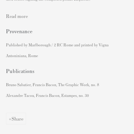
アーティストの再販権/DACS
Read more
あなたのバンクシーを販売する
Provenance
人気アーティストによるポスター
Published by Marlborough / 2 RC Rome and printed by Vigna
バンクシーポスター
Antoniniana, Rome
ダミアン・ハーストポスター
アンディ・ウォーホルポスター
Publications
グレイソン・ペリーポスター
Bruno Sabatier, Francis Bacon, The Graphic Work, no. 8
ロイ・リヒテンシュタインポスター
Alexandre Tacou, Francis Bacon, Estampes, no. 30
デヴィッド・ホックニーポスター
Sell Prints by Popular Artists
Share
S
ell Your Banksy