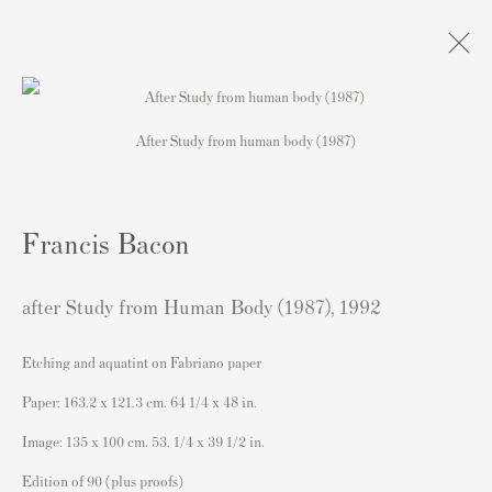
After Study from human body (1987)
Artworks
Francis Bacon
after Study from Human Body (1987)
,
1992
連絡先
Etching and aquatint on Fabriano paper
162 Walton Street
Paper: 163.2 x 121.3 cm. 64 1/4 x 48 in.
Knightsbridge
Image: 135 x 100 cm. 53. 1/4 x 39 1/2 in.
London SW3 2JL
Edition of 90 (plus proofs)