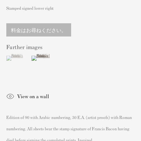
England
Stamped signed lower right
sales@andipa.com
+44 (0)
20 7589 2371
料金はお尋ねください。
- Contact us on WhatsApp -
Further images
(View a larger image of thumbnail 1 )
, currently selected.
, currently selected.
, currently selected.
(View a larger image of thumbnail 2 )
人気コンテンツ
バンクシーサイン入り&未署名プリント
私たちの展覧会
View on a wall
ビデオ
カタログ
Edition of 90 with Arabic numbering, 30 E.A. (artist proofs) with Roman
アーティスト
我々について
numbering. All sheets bear the stamp signature of Francis Bacon having
バンクシープリントの認証
died before signing the completed prints. Inspired...