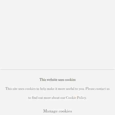
Sell STIK prints
Sell David Hockney prints
Sell Damien Hirst prints
Sell Andy Warhol prints
Sell Grayson Perry prints
Sell Roy Lichtenstein prints
Sell Keith Haring prints
Keith Haring Portfolio
Roy Lichtenstein catalogue raisonné
This website uses cookies
David Hockney Print Guide
This site uses cookies to help make it more useful to you. Please contact us
Francis Bacon Print Guide
to find out more about our Cookie Policy.
Manage cookies