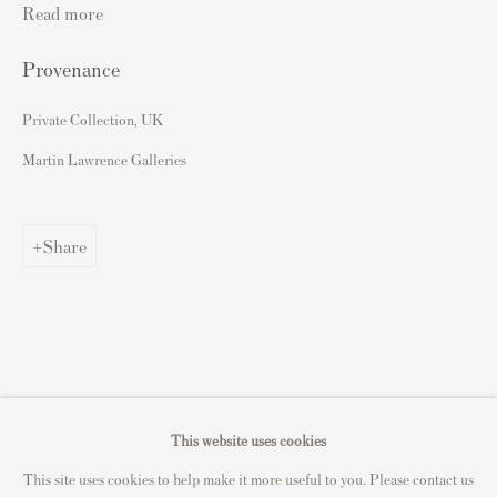
Read more
S
ell Your Banksy
Provenance
Sell STIK prints
Sell David Hockney prints
Private Collection, UK
Sell Damien Hirst prints
Martin Lawrence Galleries
Sell Andy Warhol prints
Sell Grayson Perry prints
Share
Sell Roy Lichtenstein prints
Sell Keith Haring prints
Keith Haring Portfolio
Roy Lichtenstein catalogue raisonné
David Hockney Print Guide
This website uses cookies
Francis Bacon Print Guide
This site uses cookies to help make it more useful to you. Please contact us