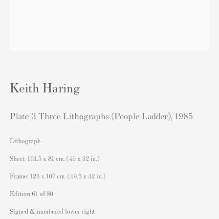
London SW3 2JL
England
sales@andipa.com
+44 (0)
20 7589 2371
- Contact us on WhatsApp -
Keith Haring
Plate 3 Three Lithographs (People Ladder)
,
1985
人気コンテンツ
Lithograph
バンクシーサイン入り&未署名プリント
Sheet: 101.5 x 81 cm. (40 x 32 in.)
私たちの展覧会
Frame: 126 x 107 cm. (49.5 x 42 in.)
ビデオ
Edition 61 of 80
カタログ
アーティスト
Signed & numbered lower right