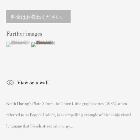
我々について
料金はお尋ねください。
バンクシープリントの認証
アーティストの再販権/DACS
Further images
あなたのバンクシーを販売する
(View a larger image of thumbnail 1 )
, currently selected.
, currently selected.
, currently selected.
(View a larger image of thumbnail 2 )
人気アーティストによるポスター
バンクシーポスター
ダミアン・ハーストポスター
View on a wall
アンディ・ウォーホルポスター
グレイソン・ペリーポスター
Keith Haring’s Plate 3 from the Three Lithographs series (1985), often
ロイ・リヒテンシュタインポスター
referred to as People Ladder, is a compelling example of his iconic visual
デヴィッド・ホックニーポスター
language that blends street art energy...
Sell Prints by Popular Artists