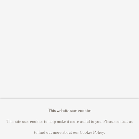
Sell STIK prints
Sell David Hockney prints
Sell Damien Hirst prints
Sell Andy Warhol prints
Sell Grayson Perry prints
Sell Roy Lichtenstein prints
Sell Keith Haring prints
Keith Haring Portfolio
Roy Lichtenstein catalogue raisonné
David Hockney Print Guide
This website uses cookies
Francis Bacon Print Guide
This site uses cookies to help make it more useful to you. Please contact us
to find out more about our Cookie Policy.