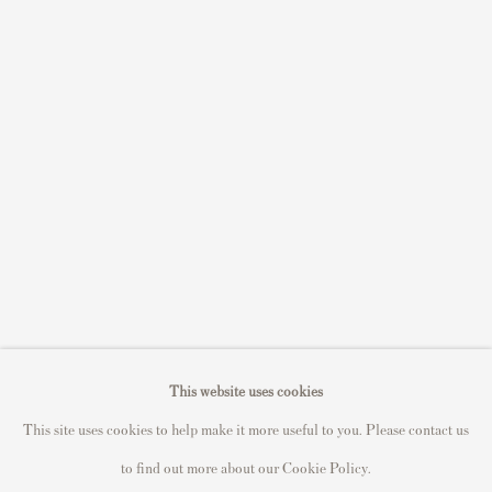
Sell STIK prints
Sell David Hockney prints
Sell Damien Hirst prints
Sell Andy Warhol prints
Sell Grayson Perry prints
Sell Roy Lichtenstein prints
Sell Keith Haring prints
Keith Haring Portfolio
Roy Lichtenstein catalogue raisonné
David Hockney Print Guide
This website uses cookies
Francis Bacon Print Guide
This site uses cookies to help make it more useful to you. Please contact us
to find out more about our Cookie Policy.