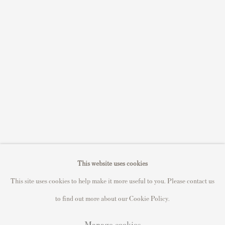
Sell David Hockney prints
Sell Damien Hirst prints
Sell Andy Warhol prints
Sell Grayson Perry prints
Sell Roy Lichtenstein prints
Sell Keith Haring prints
Keith Haring Portfolio
Roy Lichtenstein catalogue raisonné
David Hockney Print Guide
This website uses cookies
Francis Bacon Print Guide
This site uses cookies to help make it more useful to you. Please contact us
to find out more about our Cookie Policy.
Manage cookies