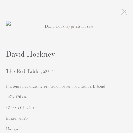
Xmas Exhibition : Naughty or Nice?
David Hockney
Andipa, London
2022年12月9日 - 2023年1月13日
The Red Table
,
2014
Photographic drawing printed on paper, mounted on Dibond
連絡先
107 x 176 cm.
162 Walton Street
42 1/8 x 69 1/4 in.
Knightsbridge
Edition of 25
London SW3 2JL
Unsigned
England