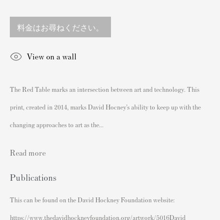
sales@andipa.com
料金はお尋ねください。
+44 (0)
20 7589 2371
- Contact us on WhatsApp -
View on a wall
The Red Table marks an intersection between art and technology. This
人気コンテンツ
print, created in 2014, marks David Hocney’s ability to keep up with the
バンクシーサイン入り&未署名プリント
私たちの展覧会
changing approaches to art as the...
ビデオ
Read more
カタログ
Publications
アーティスト
我々について
This can be found on the David Hockney Foundation website:
バンクシープリントの認証
https://www.thedavidhockneyfoundation.org/artwork/5016David