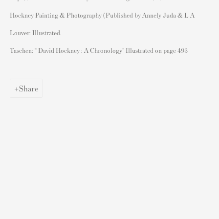
アーティストの再販権/DACS
Hockney Painting & Photography (Published by Annely Juda & L A
あなたのバンクシーを販売する
Louver: Illustrated.
Taschen: “ David Hockney : A Chronology” Illustrated on page 493
人気アーティストによるポスター
バンクシーポスター
ダミアン・ハーストポスター
Share
アンディ・ウォーホルポスター
グレイソン・ペリーポスター
ロイ・リヒテンシュタインポスター
デヴィッド・ホックニーポスター
Sell Prints by Popular Artists
S
ell Your Banksy
Sell STIK prints