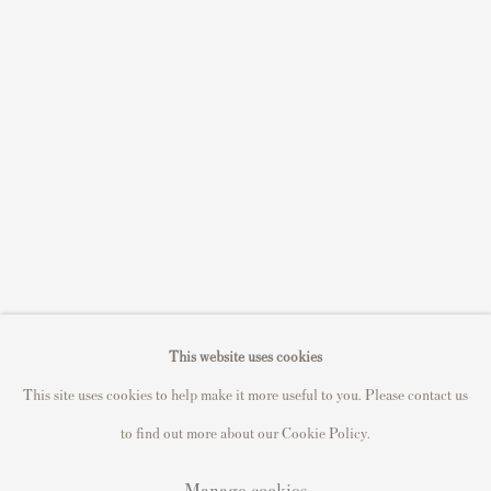
Sell David Hockney prints
Sell Damien Hirst prints
Sell Andy Warhol prints
Sell Grayson Perry prints
Sell Roy Lichtenstein prints
Sell Keith Haring prints
Keith Haring Portfolio
Roy Lichtenstein catalogue raisonné
David Hockney Print Guide
This website uses cookies
Francis Bacon Print Guide
This site uses cookies to help make it more useful to you. Please contact us
to find out more about our Cookie Policy.
Manage cookies