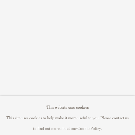
Sell STIK prints
Sell David Hockney prints
Sell Damien Hirst prints
Sell Andy Warhol prints
Sell Grayson Perry prints
Sell Roy Lichtenstein prints
Sell Keith Haring prints
Keith Haring Portfolio
Roy Lichtenstein catalogue raisonné
David Hockney Print Guide
This website uses cookies
Francis Bacon Print Guide
This site uses cookies to help make it more useful to you. Please contact us
to find out more about our Cookie Policy.