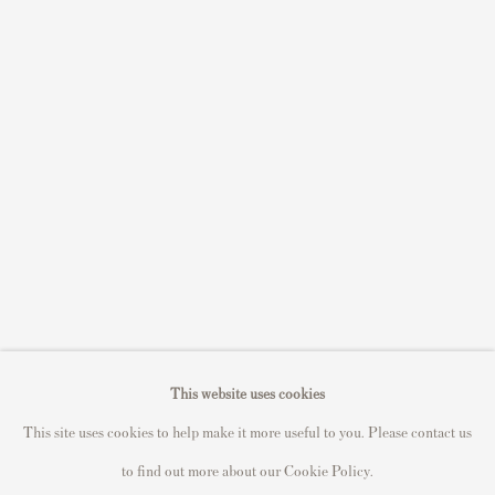
Sell STIK prints
Sell David Hockney prints
Sell Damien Hirst prints
Sell Andy Warhol prints
Sell Grayson Perry prints
Sell Roy Lichtenstein prints
Sell Keith Haring prints
Keith Haring Portfolio
Roy Lichtenstein catalogue raisonné
David Hockney Print Guide
This website uses cookies
Francis Bacon Print Guide
This site uses cookies to help make it more useful to you. Please contact us
to find out more about our Cookie Policy.