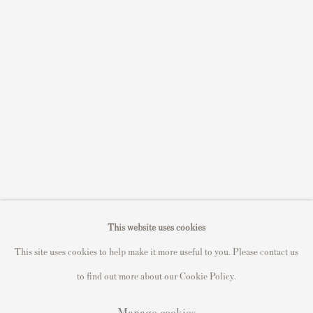
Sell David Hockney prints
Sell Damien Hirst prints
Sell Andy Warhol prints
Sell Grayson Perry prints
Sell Roy Lichtenstein prints
Sell Keith Haring prints
Keith Haring Portfolio
Roy Lichtenstein catalogue raisonné
David Hockney Print Guide
This website uses cookies
Francis Bacon Print Guide
This site uses cookies to help make it more useful to you. Please contact us
to find out more about our Cookie Policy.
Manage cookies