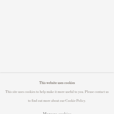
Sell David Hockney prints
Sell Damien Hirst prints
Sell Andy Warhol prints
Sell Grayson Perry prints
Sell Roy Lichtenstein prints
Sell Keith Haring prints
Keith Haring Portfolio
Roy Lichtenstein catalogue raisonné
David Hockney Print Guide
This website uses cookies
Francis Bacon Print Guide
This site uses cookies to help make it more useful to you. Please contact us
to find out more about our Cookie Policy.
Manage cookies