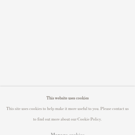
Sell David Hockney prints
Sell Damien Hirst prints
Sell Andy Warhol prints
Sell Grayson Perry prints
Sell Roy Lichtenstein prints
Sell Keith Haring prints
Keith Haring Portfolio
Roy Lichtenstein catalogue raisonné
David Hockney Print Guide
This website uses cookies
Francis Bacon Print Guide
This site uses cookies to help make it more useful to you. Please contact us
to find out more about our Cookie Policy.
Manage cookies