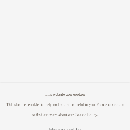
Sell David Hockney prints
Sell Damien Hirst prints
Sell Andy Warhol prints
Sell Grayson Perry prints
Sell Roy Lichtenstein prints
Sell Keith Haring prints
Keith Haring Portfolio
Roy Lichtenstein catalogue raisonné
David Hockney Print Guide
This website uses cookies
Francis Bacon Print Guide
This site uses cookies to help make it more useful to you. Please contact us
to find out more about our Cookie Policy.
Manage cookies