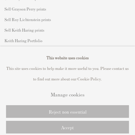
Sell Grayson Perry prints
Sell Roy Lichtenstein prints
Sell Keith Haring prints
Keith Haring Portfolio
Roy Lichtenstein catalogue raisonné
This website uses cookies
David Hockney Print Guide
This site uses cookies to help make it more useful to you. Please contact us
Francis Bacon Print Guide
to find out more about our Cookie Policy.
Manage cookies
Privacy Policy
Manage cookies
Reject non essential
Copyright © 2021 Andipa Editions
Site by Artlogic
Accept