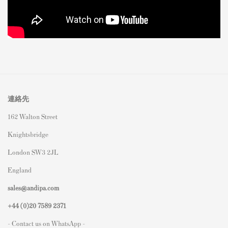
連絡先
162 Walton Street
Knightsbridge
London SW3 2JL
England
sales@andipa.com
+44 (0)
20 7589 2371
- Contact us on WhatsApp -