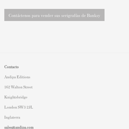
Contáctenos para vender sus serigrafías de Banksy
Contacto
Andipa Editions
162 Walton Street
Knightsbridge
London SW3 2JL
Inglaterra
sales@andipa.com