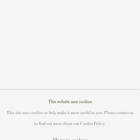
Sell David Hockney prints
Sell Damien Hirst prints
Sell Andy Warhol prints
Sell Grayson Perry prints
Sell Roy Lichtenstein prints
Sell Keith Haring prints
Keith Haring Portfolio
Roy Lichtenstein catalogue raisonné
David Hockney Print Guide
This website uses cookies
Francis Bacon Print Guide
This site uses cookies to help make it more useful to you. Please contact us
to find out more about our Cookie Policy.
Manage cookies