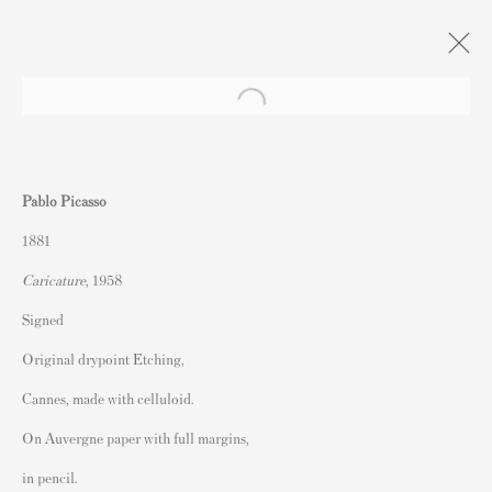
Xmas Exhibition : Naughty or Nice?
Pablo Picasso
Andipa, London
2022年12月9日 - 2023年1月13日
1881
Caricature
, 1958
Signed
連絡先
Original drypoint Etching,
162 Walton Street
Cannes, made with celluloid.
Knightsbridge
On Auvergne paper with full margins,
London SW3 2JL
in pencil.
England