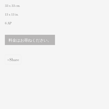
33 x 33 cm.
sales@andipa.com
+44 (0)
20 7589 2371
13 x 13 in.
- Contact us on WhatsApp -
6 AP
料金はお尋ねください。
人気コンテンツ
バンクシーサイン入り&未署名プリント
Share
私たちの展覧会
ビデオ
カタログ
アーティスト
我々について
バンクシープリントの認証