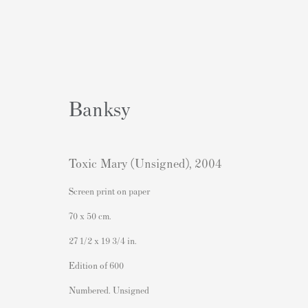
Banksy
Toxic Mary (Unsigned)
,
2004
Obras
Screen print on paper
70 x 50 cm.
27 1/2 x 19 3/4 in.
Edition of 600
Numbered. Unsigned
Contacto
Contenido Popular