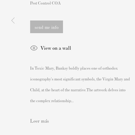
Pest Control COA
Andipa Editions
Grabados firmados y sin firmar
162 Walton Street
Nuestras exposiciones
send me info
Knightsbridge
Videos
London SW3 2JL
Catálogos
View on a wall
Inglaterra
Artistas
sales@andipa.com
Acerca de nosotros
In Toxic Mary, Banksy boldly places one of orthodox
+44 (0)
20 7589 2371
Cómo autenticar las impresion
iconography's most significant symbols, the Virgin Mary and
- Contact us on WhatsApp -
Derecho de reventa del artista
Child, at the heart of the narrative.The artwork delves into
Venda su Banksy
the complex relationship...
Leer más