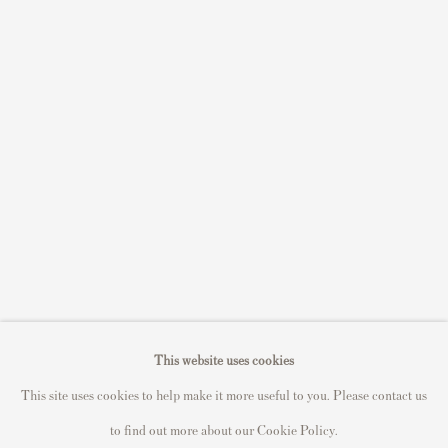
Sell STIK prints
Sell David Hockney prints
Sell Damien Hirst prints
Sell Andy Warhol prints
Sell Grayson Perry prints
Sell Roy Lichtenstein prints
Sell Keith Haring prints
Keith Haring Portfolio
Roy Lichtenstein catalogue raisonné
David Hockney Print Guide
This website uses cookies
Francis Bacon Print Guide
This site uses cookies to help make it more useful to you. Please contact us
to find out more about our Cookie Policy.