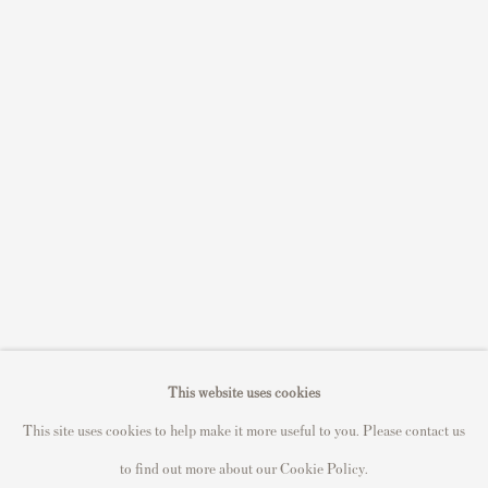
Sell STIK prints
Sell David Hockney prints
Sell Damien Hirst prints
Sell Andy Warhol prints
Sell Grayson Perry prints
Sell Roy Lichtenstein prints
Sell Keith Haring prints
Keith Haring Portfolio
Roy Lichtenstein catalogue raisonné
David Hockney Print Guide
This website uses cookies
Francis Bacon Print Guide
This site uses cookies to help make it more useful to you. Please contact us
to find out more about our Cookie Policy.