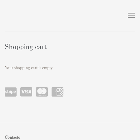
Store
Shopping cart
Your shopping cart is empty.
Power
visa
master
amex
ed by
card
Stripe
Contacto