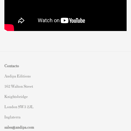
Contacto
Andipa Editions
162 Walton Street
Knightsbridge
London SW3 2JL
Inglaterra
sales@andipa.com